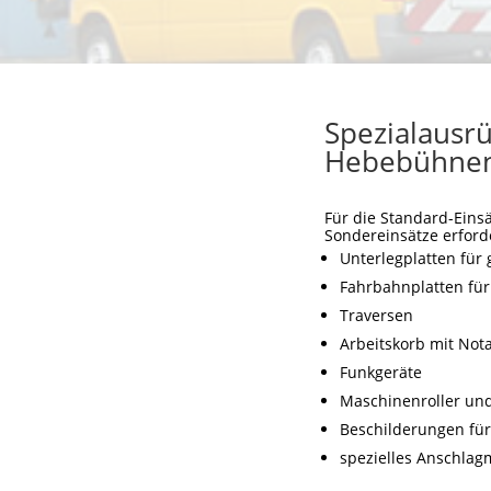
Spezialausr
Hebebühnen
Für die Standard-Einsä
Sondereinsätze erforder
Unterlegplatten fü
Fahrbahnplatten fü
Traversen
Arbeitskorb mit Not
Funkgeräte
Maschinenroller un
Beschilderungen fü
spezielles Anschlagm