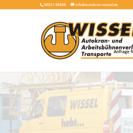
06021-88888
info@autokran-wissel.de
Home
Anfrage f